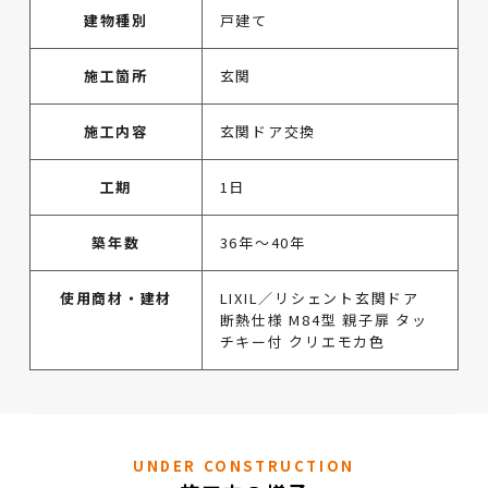
建物種別
戸建て
施工箇所
玄関
施工内容
玄関ドア交換
工期
1日
築年数
36年～40年
使用商材・建材
LIXIL／リシェント玄関ドア
断熱仕様 M84型 親子扉 タッ
チキー付 クリエモカ色
UNDER CONSTRUCTION