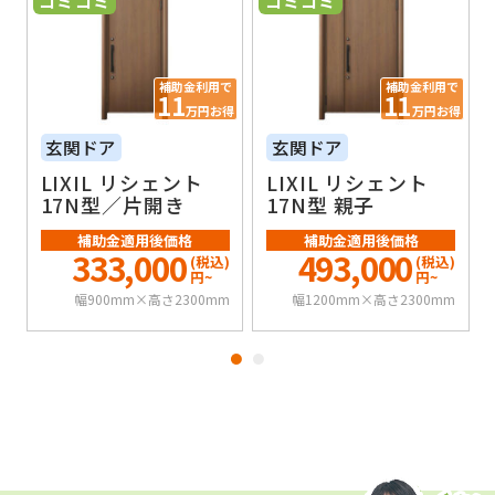
補助金利用で
補助金利用で
11
11
得
万円お得
万円お得
玄関ドア
玄関ドア
LIXIL リシェント
LIXIL リシェント
17N型／片開き
17N型 親子
補助金適用後価格
補助金適用後価格
333,000
493,000
(税込)
(税込)
円~
円~
幅900mm×高さ2300mm
幅1200mm×高さ2300mm