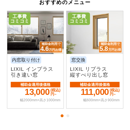
おすすめのメニュー
工事費
工事費
コミコミ
コミコミ
補助金利用で
補助金利用で
4.6
5.8
万円お得
万円お得
内窓取り付け
窓交換
LIXIL インプラス
LIXIL リプラス
引き違い窓
縦すべり出し窓
補助金適用後価格
補助金適用後価格
13,000
111,000
(税込)
(税込)
円~
円~
幅2000mm×高さ1000mm
幅600mm×高さ900mm