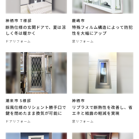
神栖市 T様邸
鹿嶋市
断熱仕様の玄関ドアで、夏は涼
特殊フィルム構造によって防犯
しく冬は暖かく
性を大幅にアップ
ドアリフォーム
窓リフォーム
潮来市 S様邸
神栖市
採風仕様のリシェント勝手口で
リプラスで断熱性を改善し、省
鍵を閉めたまま換気が可能に
エネと結露の軽減を実現
ドアリフォーム
窓リフォーム