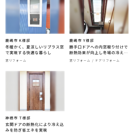
鹿嶋市 K様邸
鹿嶋市 Y様邸
冬暖かく、夏涼しいリプラス窓
勝手口ドアへの内窓取り付けで
で実現する快適な暮らし
断熱効果が向上し冬場の冷え込
みを防ぐ
窓リフォーム
窓リフォーム
ドアリフォーム
神栖市 T様邸
玄関ドアの断熱化により冷え込
みを防ぎ省エネを実現